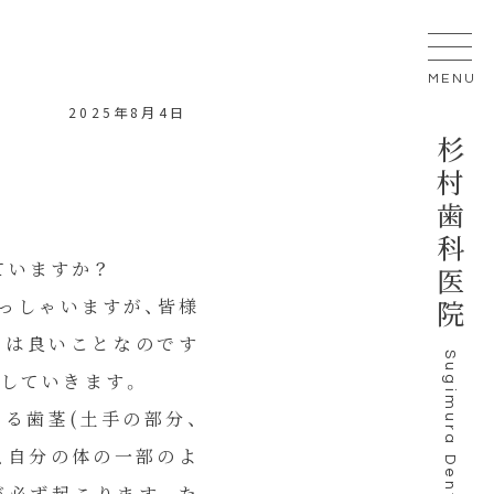
MENU
2025年8月4日
杉村歯科医院
?
ていますか？
っしゃいますが、皆様
とは良いことなのです
Sugimura Dental Clinic
耗していきます。
る歯茎(土手の部分、
、自分の体の一部のよ
が必ず起こります。た