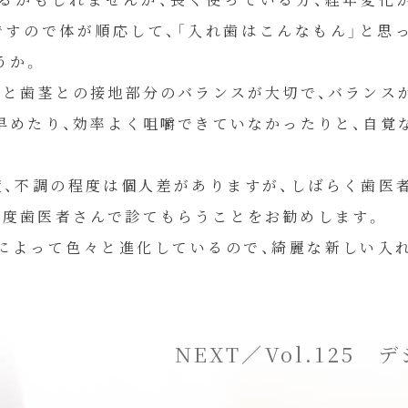
ですので体が順応して、「入れ歯はこんなもん」と思
うか。
せと歯茎との接地部分のバランスが大切で、バランス
早めたり、効率よく咀嚼できていなかったりと、自覚
。
度、不調の程度は個人差がありますが、しばらく歯医
HOME
一度歯医者さんで診てもらうことをお勧めします。
によって色々と進化しているので、綺麗な新しい入
診療案内
当院について
NEXT／Vol.125 
私達について