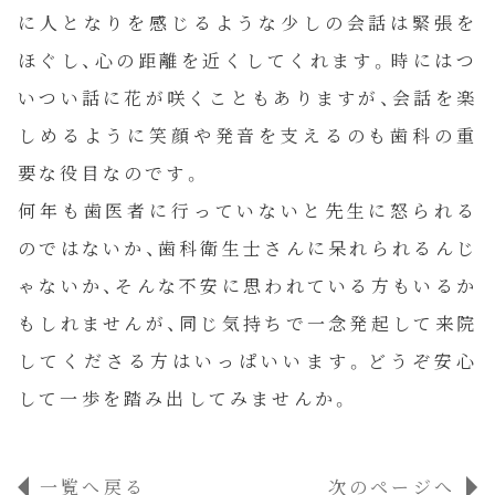
に人となりを感じるような少しの会話は緊張を
当院について
ほぐし、心の距離を近くしてくれます。時にはつ
いつい話に花が咲くこともありますが、会話を楽
私達について
しめるように笑顔や発音を支えるのも歯科の重
要な役目なのです。
お知らせ
何年も歯医者に行っていないと先生に怒られる
のではないか、歯科衛生士さんに呆れられるんじ
コラム
ゃないか、そんな不安に思われている方もいるか
もしれませんが、同じ気持ちで一念発起して来院
ご予約
してくださる方はいっぱいいます。どうぞ安心
して一歩を踏み出してみませんか。
一覧へ戻る
次のページへ